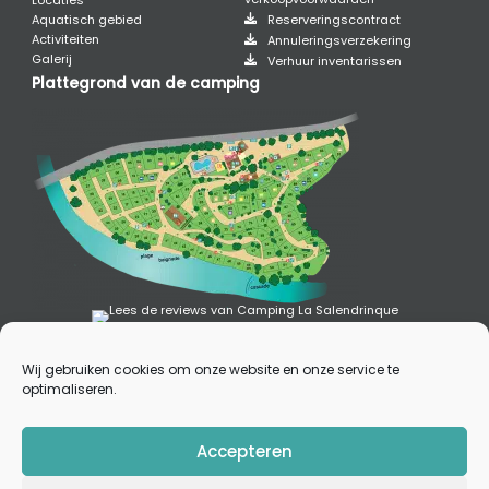
Locaties
Aquatisch gebied
Reserveringscontract
Activiteiten
Annuleringsverzekering
Galerij
Verhuur inventarissen
Plattegrond van de camping
Wij gebruiken cookies om onze website en onze service te
Privacy en persoonsgegevens
optimaliseren.
Cookiebeleid (EU)
Wettelijke informatie
2022 – Camping la Salendrinque | Alle rechten voorbehouden –
Accepteren
Reproductie verboden | Realisatie :
Francecom