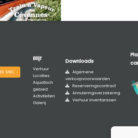
Pl
Blijf
Downloads
ca
Verhuur
EK SNEL
Algemene
Locaties
verkoopvoorwaarden
Aquatisch
Reserveringscontract
gebied
Annuleringsverzekering
Activiteiten
Verhuur inventarissen
Galerij