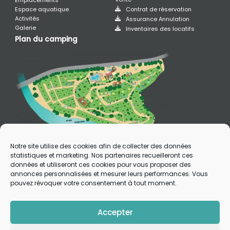
Emplacements
Espace aquatique
Contrat de réservation
Activités
Assurance Annulation
Galerie
Inventaires des locatifs
Plan du camping
Notre site utilise des cookies afin de collecter des données
statistiques et marketing. Nos partenaires recueilleront ces
données et utiliseront ces cookies pour vous proposer des
annonces personnalisées et mesurer leurs performances. Vous
Confidentialité et données personnelles
pouvez révoquer votre consentement à tout moment.
Politique de cookies (EU)
Mentions légales
2022 – Camping la Salendrinque | Tous droits réservés –
Accepter
Reproduction interdite | Réalisation :
Francecom