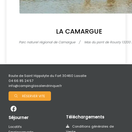
LA CAMARGUE
Parc naturel régional de Camargue
Mas du pont de Rousty 13200 
Route de Saint Hippolyte du Fort 30460 Lasalle
04 66 85 24 57
info@campinglasalendrinque.fr
RÉSERVER VITE
Téléchargements
Séjourner
Conditions générales de
Locatifs
Vente